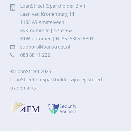
LoanStreet (Sparkholder B.V.)
Laan van Kronenburg 14
1183 AS Amstelveen
KvK-nummer | 57555621
BTW-nummer | NL852630529B01
support@loanstreet.nl
088 88 11 222
© LoanStreet 2025
LoanStreet en Sparkholder zijn registered
trademarks