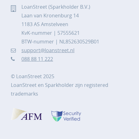
LoanStreet (Sparkholder B.V.)
Laan van Kronenburg 14
1183 AS Amstelveen
KvK-nummer | 57555621
BTW-nummer | NL852630529B01
support@loanstreet.nl
088 88 11 222
© LoanStreet 2025
LoanStreet en Sparkholder zijn registered
trademarks