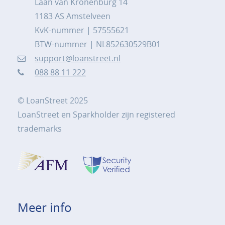
Laan van Kronenburg 14
1183 AS Amstelveen
KvK-nummer | 57555621
BTW-nummer | NL852630529B01
support@loanstreet.nl
088 88 11 222
© LoanStreet 2025
LoanStreet en Sparkholder zijn registered
trademarks
Meer info