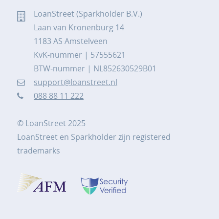
LoanStreet (Sparkholder B.V.)
Laan van Kronenburg 14
1183 AS Amstelveen
KvK-nummer | 57555621
BTW-nummer | NL852630529B01
support@loanstreet.nl
088 88 11 222
© LoanStreet 2025
LoanStreet en Sparkholder zijn registered
trademarks