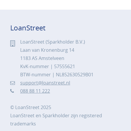
LoanStreet
LoanStreet (Sparkholder B.V.)
Laan van Kronenburg 14
1183 AS Amstelveen
KvK-nummer | 57555621
BTW-nummer | NL852630529B01
support@loanstreet.nl
088 88 11 222
© LoanStreet 2025
LoanStreet en Sparkholder zijn registered
trademarks