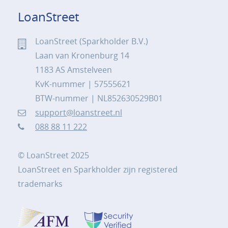
LoanStreet
LoanStreet (Sparkholder B.V.)
Laan van Kronenburg 14
1183 AS Amstelveen
KvK-nummer | 57555621
BTW-nummer | NL852630529B01
support@loanstreet.nl
088 88 11 222
© LoanStreet 2025
LoanStreet en Sparkholder zijn registered
trademarks