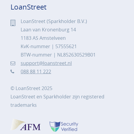
LoanStreet
LoanStreet (Sparkholder B.V.)
Laan van Kronenburg 14
1183 AS Amstelveen
KvK-nummer | 57555621
BTW-nummer | NL852630529B01
support@loanstreet.nl
088 88 11 222
© LoanStreet 2025
LoanStreet en Sparkholder zijn registered
trademarks