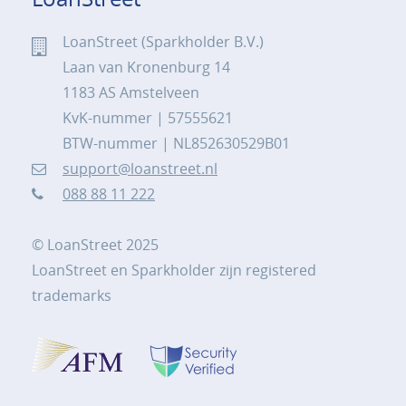
LoanStreet (Sparkholder B.V.)
Laan van Kronenburg 14
1183 AS Amstelveen
KvK-nummer | 57555621
BTW-nummer | NL852630529B01
support@loanstreet.nl
088 88 11 222
© LoanStreet 2025
LoanStreet en Sparkholder zijn registered
trademarks