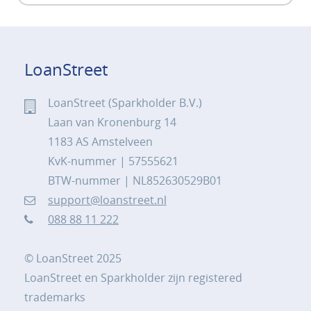
LoanStreet
LoanStreet (Sparkholder B.V.)
Laan van Kronenburg 14
1183 AS Amstelveen
KvK-nummer | 57555621
BTW-nummer | NL852630529B01
support@loanstreet.nl
088 88 11 222
© LoanStreet 2025
LoanStreet en Sparkholder zijn registered
trademarks