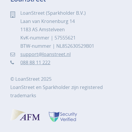
LoanStreet (Sparkholder B.V.)
Laan van Kronenburg 14
1183 AS Amstelveen
KvK-nummer | 57555621
BTW-nummer | NL852630529B01
support@loanstreet.nl
088 88 11 222
© LoanStreet 2025
LoanStreet en Sparkholder zijn registered
trademarks