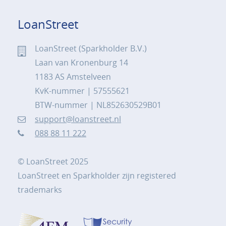
LoanStreet
LoanStreet (Sparkholder B.V.)
Laan van Kronenburg 14
1183 AS Amstelveen
KvK-nummer | 57555621
BTW-nummer | NL852630529B01
support@loanstreet.nl
088 88 11 222
© LoanStreet 2025
LoanStreet en Sparkholder zijn registered
trademarks