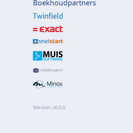
Boekhoudpartners
Version: v6.0.0