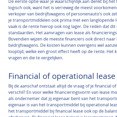
De eerste optie waar je waarschijnlijk aan denkt bij het 
logisch ook, want het is verreweg de meest voorkome
verkoper van bedrijfswagens of personenauto’s ook zelf 
je transportmiddelen ook prima met een langlopende le
vaak is de rente hierop ook nog lager. De reden dat dit 
standaarden. Het aanvragen van lease als financiering
Bovendien wijzen de meeste financiers ook direct naar 
bedrijfswagens. De kosten kunnen overigens wel aanzien
looptijd, welke een groot effect heeft op de rente. Het
vragen en die te vergelijken.
Financial of operational lease
Bij de aanschaf ontstaat altijd de vraag of je financial o
verschil? En voor welke financieringsvorm van lease moe
als ondernemer dat jij eigenaar bent van het transportm
eigenaar is van het transportmiddel bij operational leas
het transportmiddel bij financial lease ook op de bal