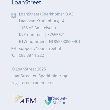
LoanStreet
LoanStreet (Sparkholder B.V.)
Laan van Kronenburg 14
1183 AS Amstelveen
KvK-nummer | 57555621
BTW-nummer | NL852630529B01
support@loanstreet.nl
088 88 11 222
© LoanStreet 2025
LoanStreet en Sparkholder zijn
registered trademarks