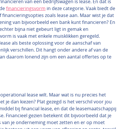
financieren van een bedrijfswagen is lease. En dat is
nde
financieringsvorm
in deze categorie. Vaak biedt de
financieringsopties zoals lease aan. Maar wist je dat
ning van bijvoorbeeld een bank kunt financieren? En
echter bijna niet gebeurt ligt in gemak en
svorm is vaak met enkele muisklikken geregeld.
lease als beste oplossing voor de aanschaf van
lijk verschillen. Dit hangt onder andere af van de
 kan daarom lonend zijn om een aantal offertes op te
f operational lease wilt. Maar wat is nu precies het
t je dan kiezen? Plat gezegd is het verschil voor jou
iddel bij financial lease, en dat de leasemaatschappij
e. Financieel gezien betekent dit bijvoorbeeld dat je
ans van je onderneming moet zetten en er op moet