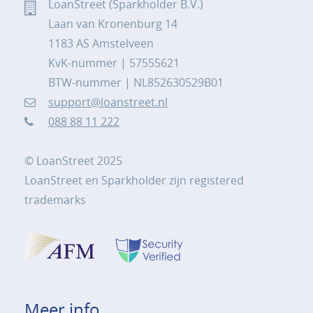
LoanStreet (Sparkholder B.V.)
Laan van Kronenburg 14
1183 AS Amstelveen
KvK-nummer | 57555621
BTW-nummer | NL852630529B01
support@loanstreet.nl
088 88 11 222
© LoanStreet 2025
LoanStreet en Sparkholder zijn registered
trademarks
Meer info