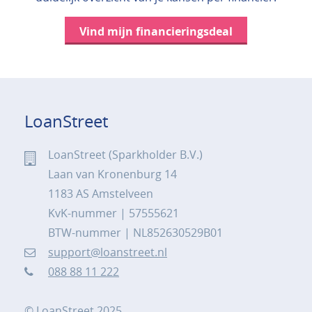
Vind mijn financieringsdeal
LoanStreet
LoanStreet (Sparkholder B.V.)
Laan van Kronenburg 14
1183 AS Amstelveen
KvK-nummer | 57555621
BTW-nummer | NL852630529B01
support@loanstreet.nl
088 88 11 222
© LoanStreet 2025