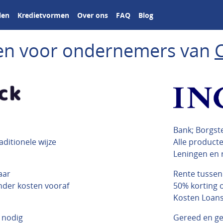
len
Kredietvormen
Over ons
FAQ
Blog
ngen voor ondernemers van
Bank; Borgst
raditionele wijze
Alle product
Leningen en 
aar
Rente tussen
onder kosten vooraf
50% korting o
Kosten Loanst
 nodig
Gereed en g