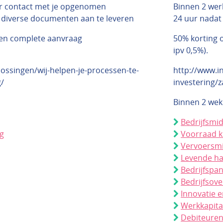
r contact met je opgenomen
Binnen 2 wer
e diverse documenten aan te leveren
24 uur nadat 
een complete aanvraag
50% korting o
ipv 0,5%).
ossingen/wij-helpen-je-processen-te-
http://www.in
g/
investering/z
Binnen 2 we
Bedrijfsmi
ng
Voorraad 
Vervoersmi
Levende h
Bedrijfspa
Bedrijfsov
Innovatie e
Werkkapita
Debiteure