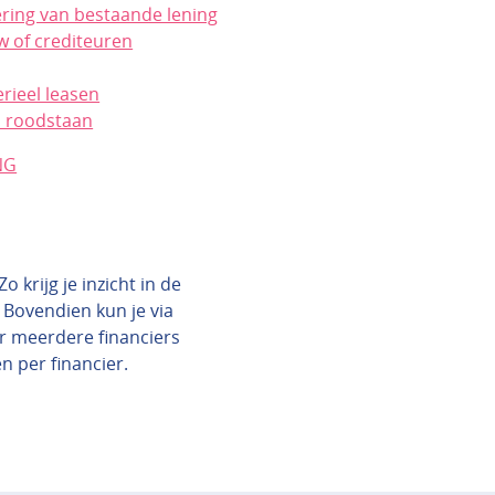
ering van bestaande lening
w of crediteuren
rieel leasen
 roodstaan
NG
 krijg je inzicht in de
 Bovendien kun je via
ar meerdere financiers
en per financier.