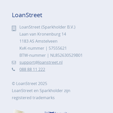
LoanStreet
LoanStreet (Sparkholder B.V.)
Laan van Kronenburg 14
1183 AS Amstelveen
KvK-nummer | 57555621
BTW-nummer | NL852630529B01
support@loanstreet.nl
088 88 11 222
© LoanStreet 2025
LoanStreet en Sparkholder zijn
registered trademarks