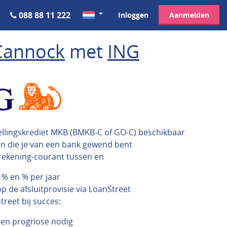
088 88 11 222
Inloggen
Aanmelden
Cannock
met
ING
ellingskrediet MKB (BMKB-C of GO-C) beschikbaar
en die je van een bank gewend bent
rekening-courant tussen en
 % en % per jaar
p de afsluitprovisie via LoanStreet
reet bij succes:
een prognose nodig