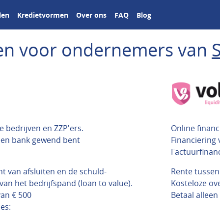
len
Kredietvormen
Over ons
FAQ
Blog
ngen voor ondernemers van
ke bedrijven en ZZP'ers.
Online financ
 een bank gewend bent
Financiering
Factuurfinan
 van afsluiten en de schuld-
Rente tusse
n het bedrijfspand (loan to value).
Kosteloze o
van € 500
Betaal alleen
es: