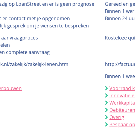
ezig op LoanStreet en er is geen prognose
Gereed en g
Binnen 1 wer
t er contact met je opgenomen
Binnen 24 uur
nlijk gesprek om je wensen te bespreken
t aanvraagproces
Kosteloze qu
delen
een complete aanvraag
.nl/zakelijk/zakelijk-lenen.html
http://factuu
Binnen 1 wee
verbouwen
Voorraad 
Innovatie e
Werkkapita
Debiteure
Overig
Bespaar op