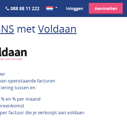
088 88 11 222
Inloggen
Aanmelden
SNS
met
Voldaan
ier
 van openstaande facturen
ciering tussen en
n % en % per maand
vereenkomst
 per factuur die je verkoopt aan voldaan