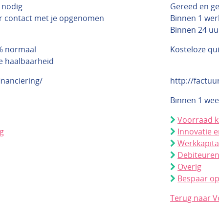
 nodig
Gereed en g
r contact met je opgenomen
Binnen 1 wer
Binnen 24 uur
0% normaal
Kosteloze qu
e haalbaarheid
inanciering/
http://factuu
Binnen 1 wee
Voorraad 
ng
Innovatie e
Werkkapita
Debiteure
Overig
Bespaar op
Terug naar V