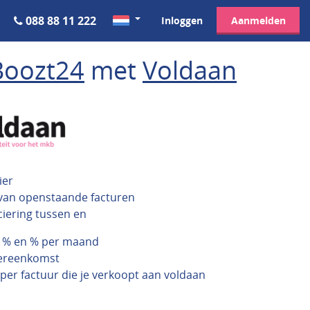
088 88 11 222
Inloggen
Aanmelden
Boozt24
met
Voldaan
ier
 van openstaande facturen
ciering tussen en
n % en % per maand
vereenkomst
 per factuur die je verkoopt aan voldaan