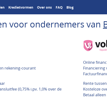
len
Kredietvormen
Over ons
FAQ
Blog
ngen voor ondernemers van
Online financ
 en rekening-courant
Financiering
Factuurfinan
aar
Rente tusse
nsluitfee (0,75% i.pv. 1,0% over de
Kosteloze o
Betaal alleen