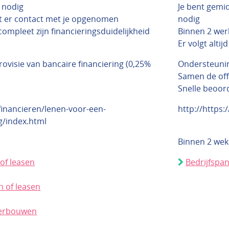
 nodig
Je bent gemi
t er contact met je opgenomen
nodig
compleet zijn financieringsduidelijkheid
Binnen 2 wer
Er volgt alti
rovisie van bancaire financiering (0,25%
Ondersteunin
Samen de off
Snelle beoor
/financieren/lenen-voor-een-
http://https:
ng/index.html
Binnen 2 we
of leasen
Bedrijfspa
 of leasen
verbouwen