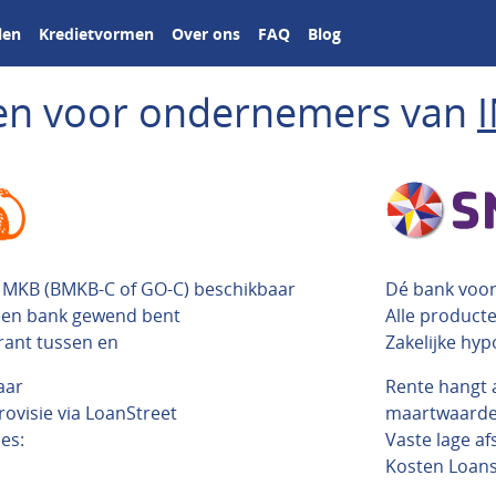
len
Kredietvormen
Over ons
FAQ
Blog
ngen voor ondernemers van
t MKB (BMKB-C of GO-C) beschikbaar
Dé bank voor 
 een bank gewend bent
Alle product
rant tussen en
Zakelijke hyp
aar
Rente hangt 
rovisie via LoanStreet
maartwaarde 
es:
Vaste lage af
Kosten Loanst