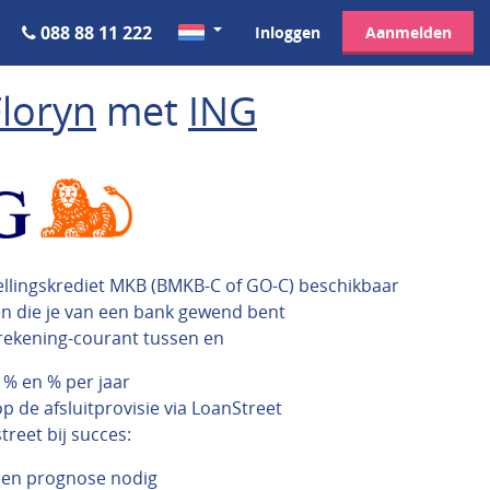
088 88 11 222
Inloggen
Aanmelden
Floryn
met
ING
ellingskrediet MKB (BMKB-C of GO-C) beschikbaar
en die je van een bank gewend bent
rekening-courant tussen en
 % en % per jaar
p de afsluitprovisie via LoanStreet
reet bij succes:
een prognose nodig