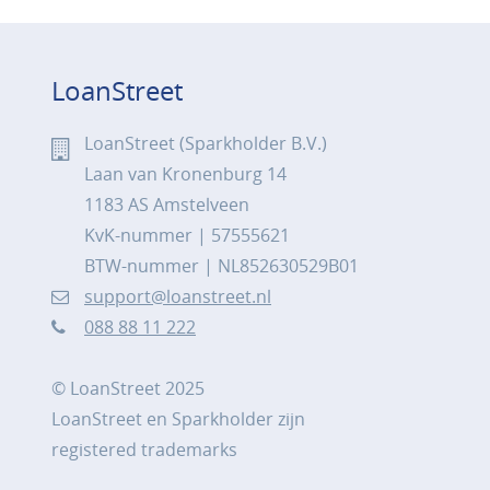
LoanStreet
LoanStreet (Sparkholder B.V.)
Laan van Kronenburg 14
1183 AS Amstelveen
KvK-nummer | 57555621
BTW-nummer | NL852630529B01
support@loanstreet.nl
088 88 11 222
© LoanStreet 2025
LoanStreet en Sparkholder zijn
registered trademarks