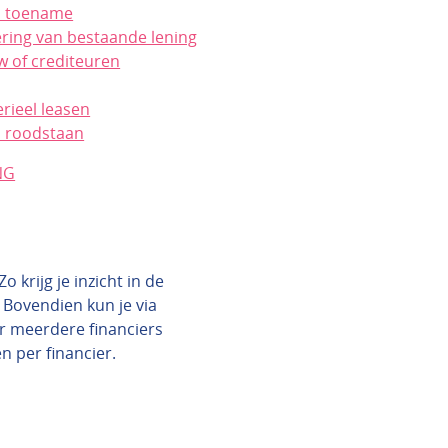
n toename
ering van bestaande lening
w of crediteuren
rieel leasen
 roodstaan
NG
 krijg je inzicht in de
 Bovendien kun je via
ar meerdere financiers
en per financier.