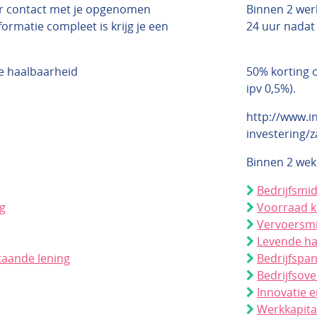
r contact met je opgenomen
Binnen 2 wer
ormatie compleet is krijg je een
24 uur nadat 
e haalbaarheid
50% korting o
ipv 0,5%).
http://www.in
investering/z
Binnen 2 we
Bedrijfsmi
ng
Voorraad 
Vervoersmi
Levende h
taande lening
Bedrijfspa
Bedrijfsov
Innovatie e
Werkkapita