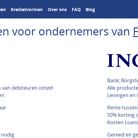
len
Kredietvormen
Over ons
FAQ
Blog
ngen voor ondernemers van
Bank; Borgst
s van debiteuren omzet
Alle product
en
Leningen en 
aar
Rente tussen
50% korting o
Kosten Loanst
 nodig
Gereed en g