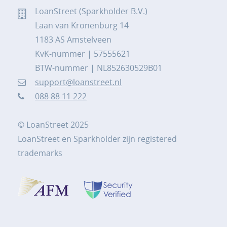
LoanStreet (Sparkholder B.V.)
Laan van Kronenburg 14
1183 AS Amstelveen
KvK-nummer | 57555621
BTW-nummer | NL852630529B01
support@loanstreet.nl
088 88 11 222
© LoanStreet 2025
LoanStreet en Sparkholder zijn registered
trademarks