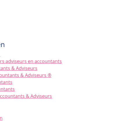
en
s
ners adviseurs en accountants
tants & Adviseurs
countants & Adviseurs ®
ntants
untants
 Accountants & Adviseurs
en