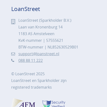
LoanStreet
LoanStreet (Sparkholder B.V.)
Laan van Kronenburg 14
1183 AS Amstelveen
KvK-nummer | 57555621
BTW-nummer | NL852630529B01
support@loanstreet.nl
088 88 11 222
© LoanStreet 2025
LoanStreet en Sparkholder zijn
registered trademarks