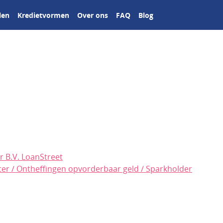
len
Kredietvormen
Over ons
FAQ
Blog
er B.V. LoanStreet
ster / Ontheffingen opvorderbaar geld / Sparkholder