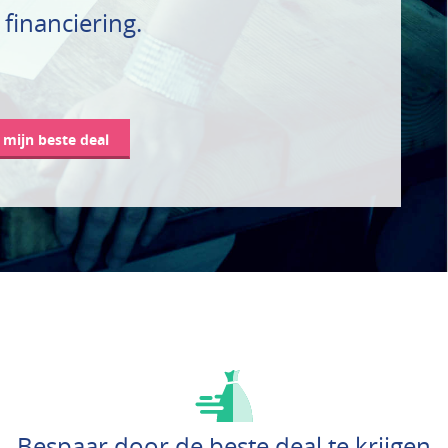
financiering.
d mijn beste deal
Bespaar door de beste deal te krijgen