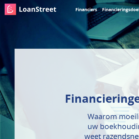
Financiers
Financieringsdoe
Financieringe
Waarom moeilij
uw boekhoudin
weet razendsnel