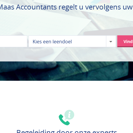
as Accountants regelt u vervolgens uw 
Kies een leendoel
Vin
Begeleiding door onze experts