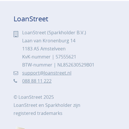
LoanStreet
LoanStreet (Sparkholder B.V.)
Laan van Kronenburg 14
1183 AS Amstelveen
KvK-nummer | 57555621
BTW-nummer | NL852630529B01
support@loanstreet.nl
088 88 11 222
© LoanStreet 2025
LoanStreet en Sparkholder zijn
registered trademarks