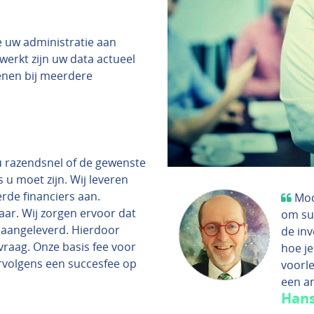
e uw administratie aan
werkt zijn uw data actueel
enen bij meerdere
 u razendsnel of de gewenste
s u moet zijn. Wij leveren
rde financiers aan.
Mod
aar. Wij zorgen ervoor dat
om sup
 aangeleverd. Hierdoor
de in
vraag. Onze basis fee voor
hoe j
rvolgens een succesfee op
voorl
een a
Hans