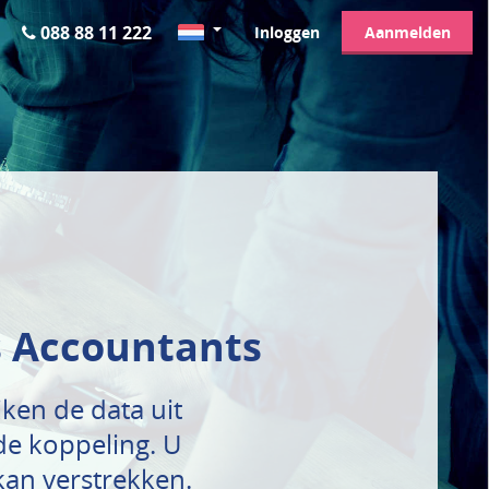
088 88 11 222
Inloggen
Aanmelden
as Accountants
ken de data uit
e koppeling. U
kan verstrekken.