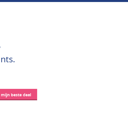
?
nts.
d mijn beste deal