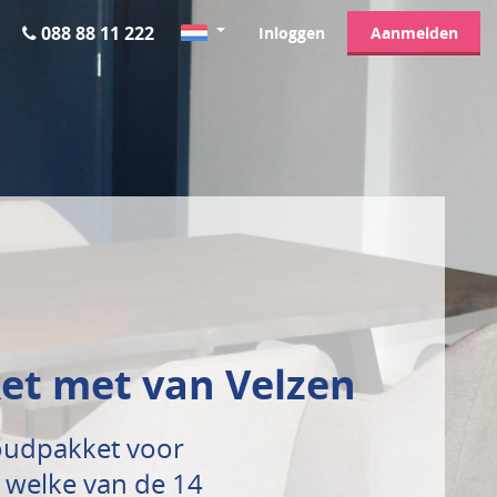
088 88 11 222
Inloggen
Aanmelden
ket met van Velzen
oudpakket voor
 welke van de 14