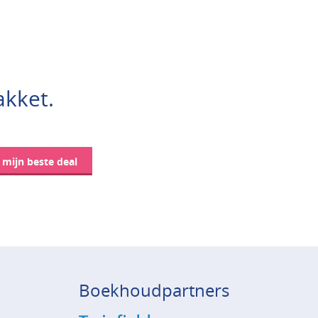
akket.
d mijn beste deal
Boekhoudpartners