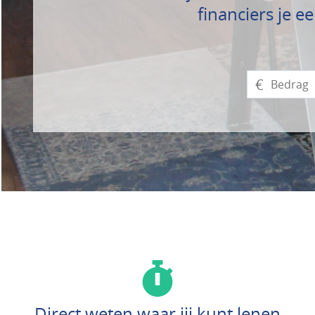
financiers je e
€
Direct weten waar jij kunt lenen