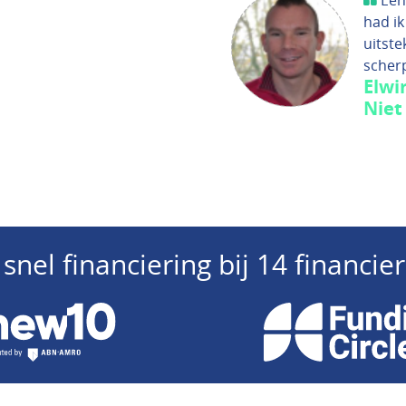
Een
had ik
uitste
scher
Elwi
Niet
snel financiering bij 14 financi