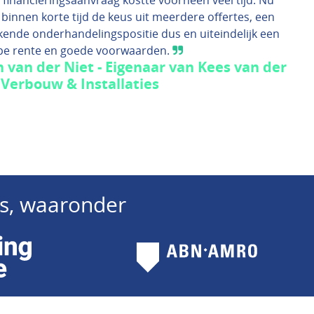
 financieringsaanvraag kostte voorheen veel tijd. Nu
 binnen korte tijd de keus uit meerdere offertes, een
kende onderhandelingspositie dus en uiteindelijk een
pe rente en goede voorwaarden.
n van der Niet - Eigenaar van Kees van der
 Verbouw & Installaties
ers, waaronder