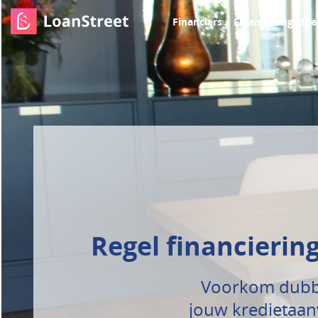
Financiers
Financieringsdoe
Regel financierin
Voorkom dubbe
jouw kredietaan