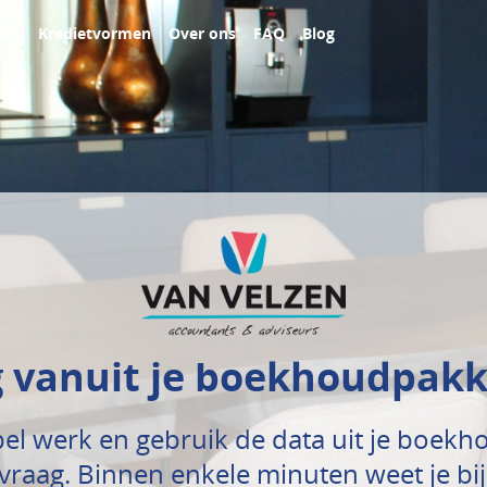
len
Kredietvormen
Over ons
FAQ
Blog
g vanuit je boekhoudpak
l werk en gebruik de data uit je boekh
vraag. Binnen enkele minuten weet je bij