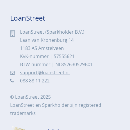
LoanStreet
LoanStreet (Sparkholder B.V.)
Laan van Kronenburg 14
1183 AS Amstelveen
KvK-nummer | 57555621
BTW-nummer | NL852630529B01
support@loanstreet.nl
088 88 11 222
© LoanStreet 2025
LoanStreet en Sparkholder zijn registered
trademarks