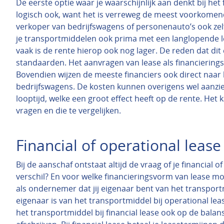
De eerste optie waar je waarschijnlijk aan denkt bij het 
logisch ook, want het is verreweg de meest voorkome
verkoper van bedrijfswagens of personenauto’s ook zelf 
je transportmiddelen ook prima met een langlopende le
vaak is de rente hierop ook nog lager. De reden dat dit 
standaarden. Het aanvragen van lease als financiering
Bovendien wijzen de meeste financiers ook direct naar 
bedrijfswagens. De kosten kunnen overigens wel aanzien
looptijd, welke een groot effect heeft op de rente. Het
vragen en die te vergelijken.
Financial of operational lease
Bij de aanschaf ontstaat altijd de vraag of je financial o
verschil? En voor welke financieringsvorm van lease moe
als ondernemer dat jij eigenaar bent van het transportm
eigenaar is van het transportmiddel bij operational leas
het transportmiddel bij financial lease ook op de bal