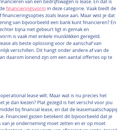
financieren van een bedrijfswagen is lease. En dat is
nde
financieringsvorm
in deze categorie. Vaak biedt de
financieringsopties zoals lease aan. Maar wist je dat
ning van bijvoorbeeld een bank kunt financieren? En
echter bijna niet gebeurt ligt in gemak en
svorm is vaak met enkele muisklikken geregeld.
lease als beste oplossing voor de aanschaf van
lijk verschillen. Dit hangt onder andere af van de
 kan daarom lonend zijn om een aantal offertes op te
f operational lease wilt. Maar wat is nu precies het
t je dan kiezen? Plat gezegd is het verschil voor jou
iddel bij financial lease, en dat de leasemaatschappij
e. Financieel gezien betekent dit bijvoorbeeld dat je
ans van je onderneming moet zetten en er op moet