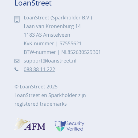
LoanStreet
LoanStreet (Sparkholder B.V.)
Laan van Kronenburg 14
1183 AS Amstelveen
KvK-nummer | 57555621
BTW-nummer | NL852630529B01
support@loanstreet.nl
088 88 11 222
© LoanStreet 2025
LoanStreet en Sparkholder zijn
registered trademarks