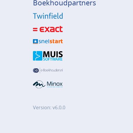
Boekhoudpartners
Version: v6.0.0