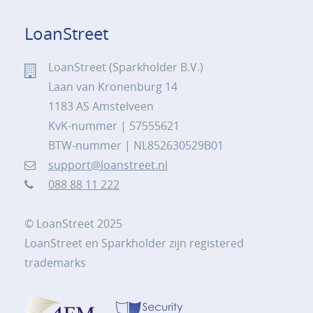
LoanStreet
LoanStreet (Sparkholder B.V.)
Laan van Kronenburg 14
1183 AS Amstelveen
KvK-nummer | 57555621
BTW-nummer | NL852630529B01
support@loanstreet.nl
088 88 11 222
© LoanStreet 2025
LoanStreet en Sparkholder zijn registered
trademarks