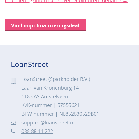
financieringsinformatie over Debiteuren toename →
Vind mijn financieringsdeal
LoanStreet
LoanStreet (Sparkholder B.V.)
Laan van Kronenburg 14
1183 AS Amstelveen
KvK-nummer | 57555621
BTW-nummer | NL852630529B01
support@loanstreet.nl
088 88 11 222