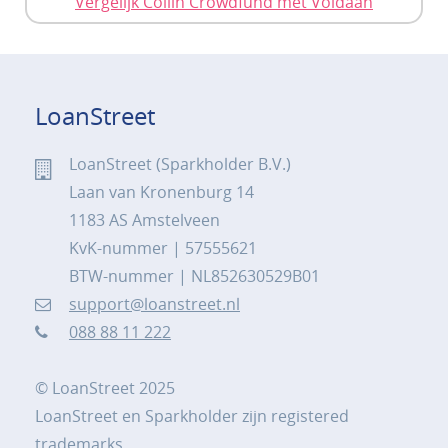
Vergelijk Collin Crowdfund met Voldaan
LoanStreet
LoanStreet (Sparkholder B.V.)
Laan van Kronenburg 14
1183 AS Amstelveen
KvK-nummer | 57555621
BTW-nummer | NL852630529B01
support@loanstreet.nl
088 88 11 222
© LoanStreet 2025
LoanStreet en Sparkholder zijn registered
trademarks