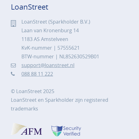
LoanStreet
LoanStreet (Sparkholder B.V.)
Laan van Kronenburg 14
1183 AS Amstelveen
KvK-nummer | 57555621
BTW-nummer | NL852630529B01
support@loanstreet.nl
088 88 11 222
© LoanStreet 2025
LoanStreet en Sparkholder zijn registered
trademarks