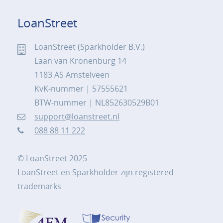
LoanStreet
LoanStreet (Sparkholder B.V.)
Laan van Kronenburg 14
1183 AS Amstelveen
KvK-nummer | 57555621
BTW-nummer | NL852630529B01
support@loanstreet.nl
088 88 11 222
© LoanStreet 2025
LoanStreet en Sparkholder zijn registered
trademarks