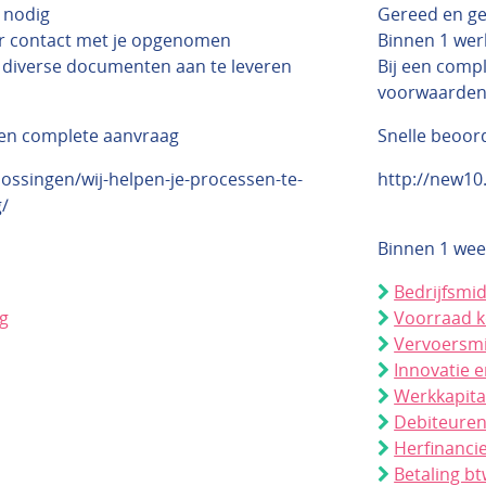
 nodig
Gereed en g
r contact met je opgenomen
Binnen 1 wer
e diverse documenten aan te leveren
Bij een compl
voorwaarde
een complete aanvraag
Snelle beoor
ossingen/wij-helpen-je-processen-te-
http://new10
g/
Binnen 1 wee
Bedrijfsmi
ng
Voorraad 
Vervoersmi
Innovatie e
Werkkapita
Debiteure
Herfinanci
Betaling bt