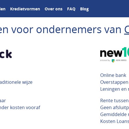
len
Kredietvormen
Over ons
FAQ
Blog
ngen voor ondernemers van
Online bank
raditionele wijze
Overstappen 
Leningen en 
aar
Rente tussen
onder kosten vooraf
Geen afsluitp
Gemiddelde r
Kosten Loanst