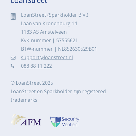
LoanStreet
LoanStreet (Sparkholder B.V.)
Laan van Kronenburg 14
1183 AS Amstelveen
KvK-nummer | 57555621
BTW-nummer | NL852630529B01
support@loanstreet.nl
088 88 11 222
© LoanStreet 2025
LoanStreet en Sparkholder zijn registered
trademarks