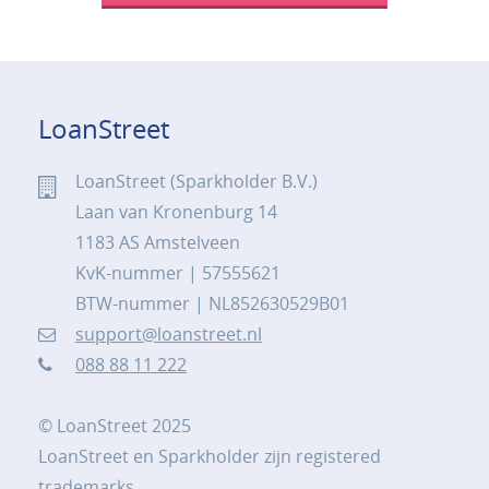
LoanStreet
LoanStreet (Sparkholder B.V.)
Laan van Kronenburg 14
1183 AS Amstelveen
KvK-nummer | 57555621
BTW-nummer | NL852630529B01
support@loanstreet.nl
088 88 11 222
© LoanStreet 2025
LoanStreet en Sparkholder zijn registered
trademarks