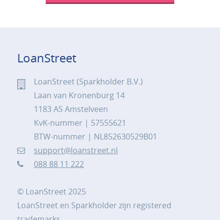
LoanStreet
LoanStreet (Sparkholder B.V.)
Laan van Kronenburg 14
1183 AS Amstelveen
KvK-nummer | 57555621
BTW-nummer | NL852630529B01
support@loanstreet.nl
088 88 11 222
© LoanStreet 2025
LoanStreet en Sparkholder zijn registered
trademarks