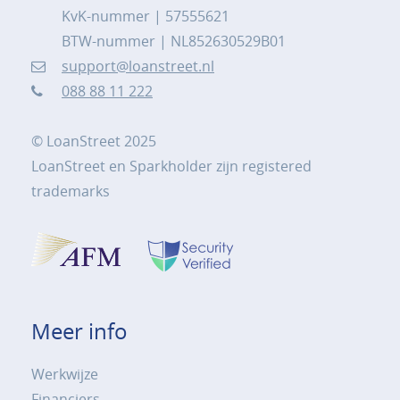
KvK-nummer | 57555621
BTW-nummer | NL852630529B01
support@loanstreet.nl
088 88 11 222
© LoanStreet 2025
LoanStreet en Sparkholder zijn registered
trademarks
Meer info
Werkwijze
Financiers