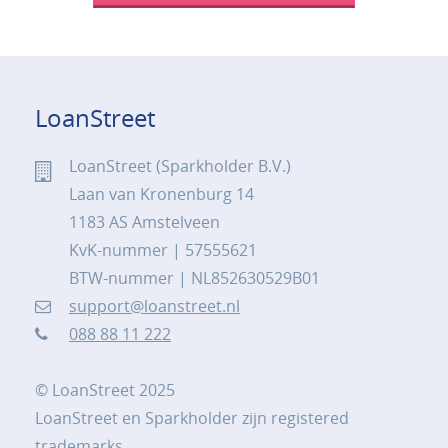
LoanStreet
LoanStreet (Sparkholder B.V.)
Laan van Kronenburg 14
1183 AS Amstelveen
KvK-nummer | 57555621
BTW-nummer | NL852630529B01
support@loanstreet.nl
088 88 11 222
© LoanStreet 2025
LoanStreet en Sparkholder zijn registered
trademarks