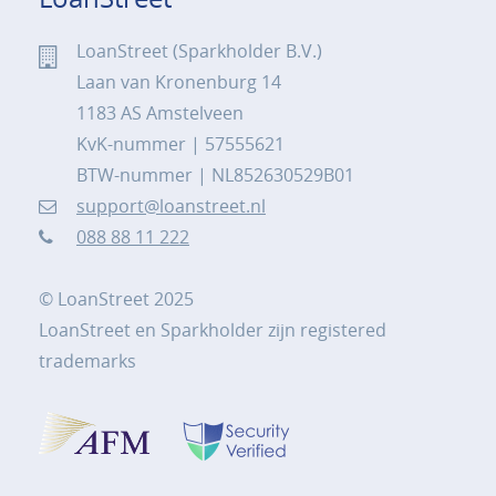
LoanStreet (Sparkholder B.V.)
Laan van Kronenburg 14
1183 AS Amstelveen
KvK-nummer | 57555621
BTW-nummer | NL852630529B01
support@loanstreet.nl
088 88 11 222
© LoanStreet 2025
LoanStreet en Sparkholder zijn registered
trademarks