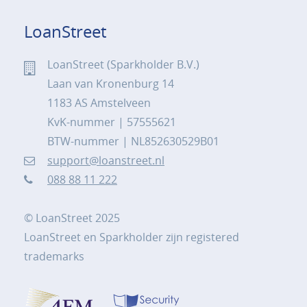
LoanStreet
LoanStreet (Sparkholder B.V.)
Laan van Kronenburg 14
1183 AS Amstelveen
KvK-nummer | 57555621
BTW-nummer | NL852630529B01
support@loanstreet.nl
088 88 11 222
© LoanStreet 2025
LoanStreet en Sparkholder zijn registered
trademarks