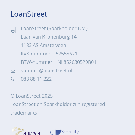
LoanStreet
LoanStreet (Sparkholder B.V.)
Laan van Kronenburg 14
1183 AS Amstelveen
KvK-nummer | 57555621
BTW-nummer | NL852630529B01
support@loanstreet.nl
088 88 11 222
© LoanStreet 2025
LoanStreet en Sparkholder zijn registered
trademarks