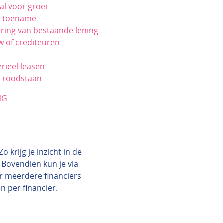
al voor groei
n toename
ering van bestaande lening
w of crediteuren
rieel leasen
 roodstaan
NG
 krijg je inzicht in de
 Bovendien kun je via
ar meerdere financiers
en per financier.