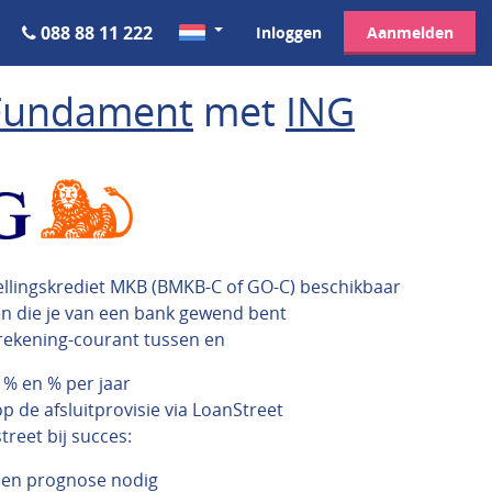
088 88 11 222
Inloggen
Aanmelden
Fundament
met
ING
ellingskrediet MKB (BMKB-C of GO-C) beschikbaar
en die je van een bank gewend bent
rekening-courant tussen en
 % en % per jaar
p de afsluitprovisie via LoanStreet
reet bij succes:
een prognose nodig