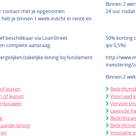
Binnen 2 wer
r contact met je opgenomen
24 uur nadat 
heb je binnen 1 week inzicht in rente en
ief beschikbaar via LoanStreet
50% korting o
een complete aanvraag
ipv 0,5%).
vergelijken/zakelijke-lening-bij-fundament
http://www.in
investering/z
Binnen 2 we
of leasen
Bedrijfsmi
 of leasen
Voorraad 
verbouwen
Vervoersmi
Levende h
ng
Bedrijfspa
taande lening
Bedrijfsov
ren
Innovatie e