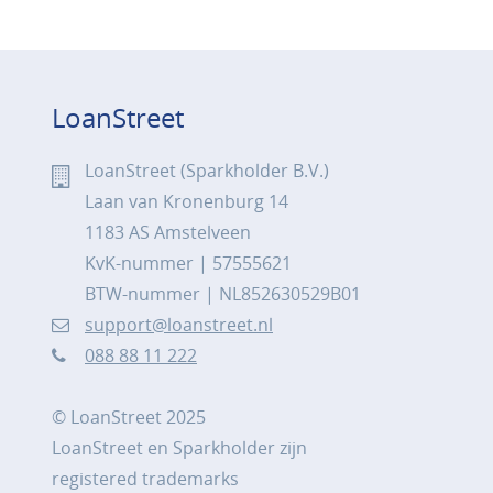
LoanStreet
LoanStreet (Sparkholder B.V.)
Laan van Kronenburg 14
1183 AS Amstelveen
KvK-nummer | 57555621
BTW-nummer | NL852630529B01
support@loanstreet.nl
088 88 11 222
© LoanStreet 2025
LoanStreet en Sparkholder zijn
registered trademarks