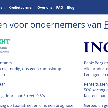
len
Kredietvormen
Over ons
FAQ
Blog
ngen voor ondernemers van
ntants
Bank; Borgst
 niet nodig, dus geen rompslomp
Alle product
 en
Leningen en 
aar
Rente tussen
50% korting o
g door LoanStreet: 0,5%
Kosten Loanst
ezig op LoanStreet en er is een prognose
Gereed en g