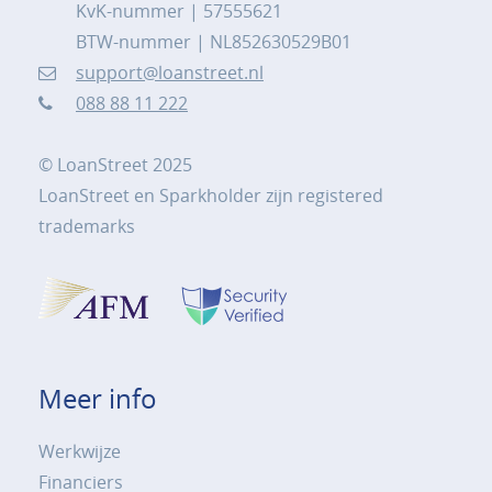
KvK-nummer | 57555621
BTW-nummer | NL852630529B01
support@loanstreet.nl
088 88 11 222
© LoanStreet 2025
LoanStreet en Sparkholder zijn registered
trademarks
Meer info
Werkwijze
Financiers