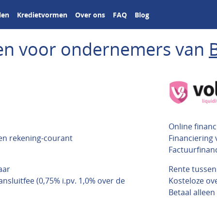
len
Kredietvormen
Over ons
FAQ
Blog
ngen voor ondernemers van
Online financ
 en rekening-courant
Financiering
Factuurfinan
aar
Rente tusse
nsluitfee (0,75% i.pv. 1,0% over de
Kosteloze o
Betaal alleen