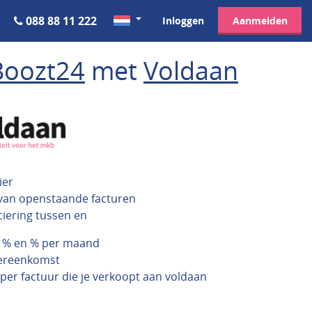
088 88 11 222
Inloggen
Aanmelden
Boozt24
met
Voldaan
ier
 van openstaande facturen
ciering tussen en
n % en % per maand
vereenkomst
 per factuur die je verkoopt aan voldaan