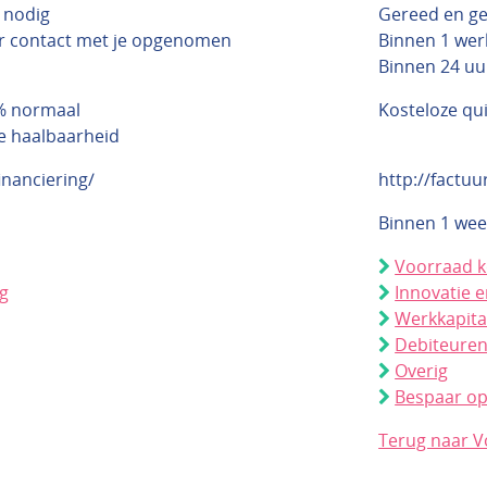
 nodig
Gereed en g
r contact met je opgenomen
Binnen 1 wer
Binnen 24 uur
0% normaal
Kosteloze qu
e haalbaarheid
inanciering/
http://factuu
Binnen 1 wee
Voorraad 
ng
Innovatie e
Werkkapita
Debiteure
Overig
Bespaar op
Terug naar V