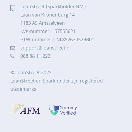
LoanStreet (Sparkholder B.V.)
Laan van Kronenburg 14
1183 AS Amstelveen
KvK-nummer | 57555621
BTW-nummer | NL852630529B01
support@loanstreet.nl
088 88 11 222
© LoanStreet 2025
LoanStreet en Sparkholder zijn registered
trademarks