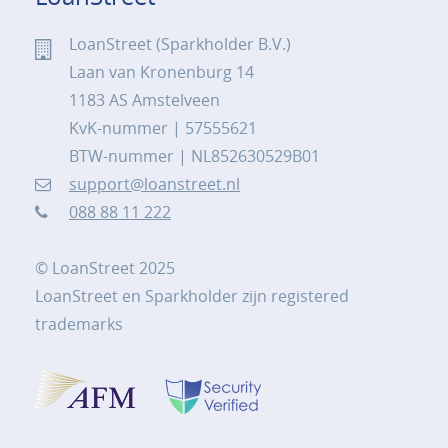
LoanStreet (Sparkholder B.V.)
Laan van Kronenburg 14
1183 AS Amstelveen
KvK-nummer | 57555621
BTW-nummer | NL852630529B01
support@loanstreet.nl
088 88 11 222
© LoanStreet 2025
LoanStreet en Sparkholder zijn registered
trademarks