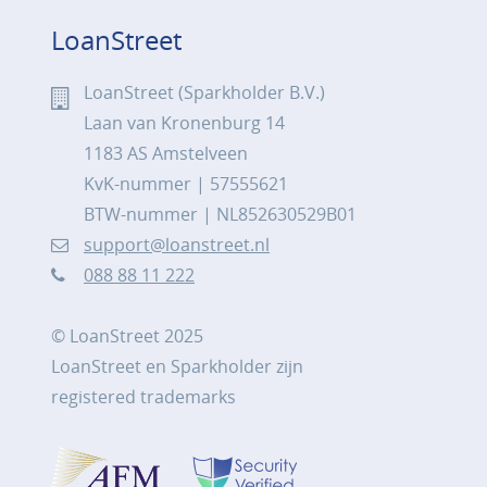
LoanStreet
LoanStreet (Sparkholder B.V.)
Laan van Kronenburg 14
1183 AS Amstelveen
KvK-nummer | 57555621
BTW-nummer | NL852630529B01
support@loanstreet.nl
088 88 11 222
© LoanStreet 2025
LoanStreet en Sparkholder zijn
registered trademarks