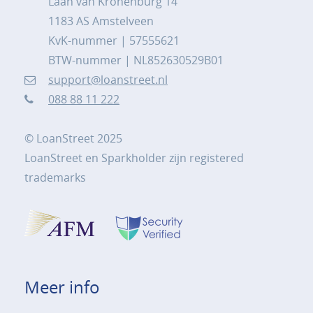
Laan van Kronenburg 14
1183 AS Amstelveen
KvK-nummer | 57555621
BTW-nummer | NL852630529B01
support@loanstreet.nl
088 88 11 222
© LoanStreet 2025
LoanStreet en Sparkholder zijn registered
trademarks
Meer info