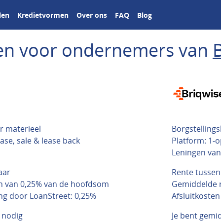
len
Kredietvormen
Over ons
FAQ
Blog
ngen voor ondernemers van
r materieel
Borgstelling
ease, sale & lease back
Platform: 1-o
Leningen van
aar
Rente tussen
en van 0,25% van de hoofdsom
Gemiddelde r
g door LoanStreet: 0,25%
Afsluitkoste
 nodig
Je bent gemi