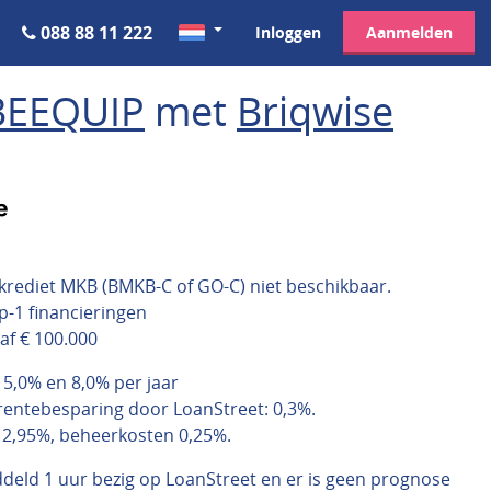
088 88 11 222
Inloggen
Aanmelden
BEEQUIP
met
Briqwise
skrediet MKB (BMKB-C of GO-C) niet beschikbaar.
p-1 financieringen
af € 100.000
 5,0% en 8,0% per jaar
entebesparing door LoanStreet: 0,3%.
n 2,95%, beheerkosten 0,25%.
ddeld 1 uur bezig op LoanStreet en er is geen prognose