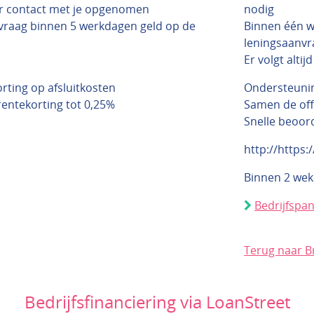
r contact met je opgenomen
nodig
vraag binnen 5 werkdagen geld op de
Binnen één 
leningsaanvr
Er volgt alti
ting op afsluitkosten
Ondersteunin
 rentekorting tot 0,25%
Samen de off
Snelle beoor
http://https
Binnen 2 we
Bedrijfspa
Terug naar B
Bedrijfsfinanciering via LoanStreet