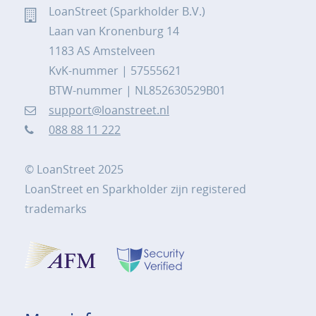
LoanStreet (Sparkholder B.V.)
Laan van Kronenburg 14
1183 AS Amstelveen
KvK-nummer | 57555621
BTW-nummer | NL852630529B01
support@loanstreet.nl
088 88 11 222
© LoanStreet 2025
LoanStreet en Sparkholder zijn registered
trademarks